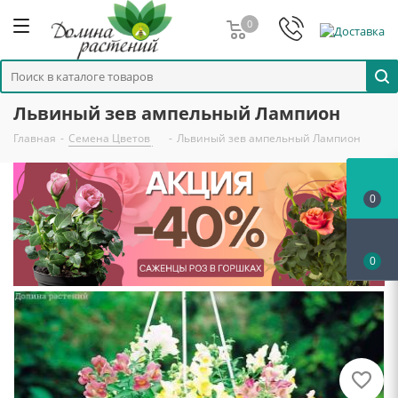
0
Львиный зев ампельный Лампион
Главная
-
Семена Цветов
-
Львиный зев ампельный Лампион
0
0