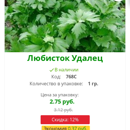
Любисток Удалец
В наличии
Код:
768С
Количество в упаковке:
1 гр.
Цена за упаковку:
2.75
руб.
3.12
руб.
Скидка:
12
%
Экономия
0.37
руб.