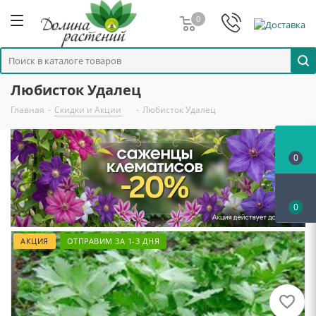
0
Любисток Удалец
Главная
-
Скидки и Акции
-
Любисток Удалец
0
0
АКЦИЯ
ОТПРАВИМ ЗА 1-3 ДНЯ