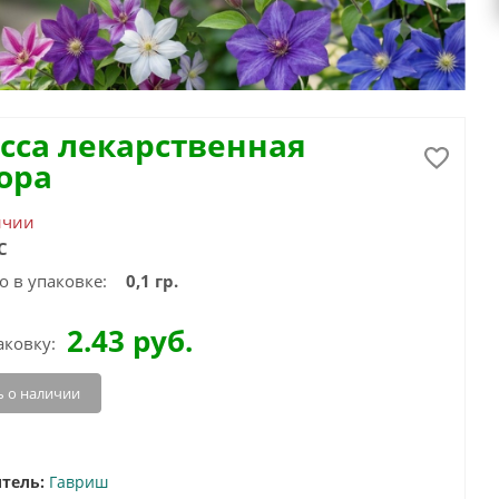
сса лекарственная
ора
ичии
С
о в упаковке:
0,1 гр.
2.43
руб.
аковку:
 о наличии
тель:
Гавриш