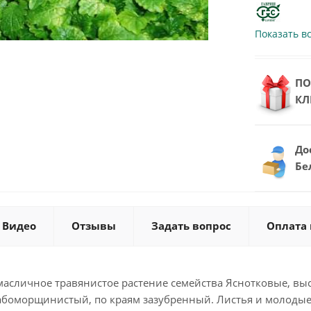
Показать в
ПО
КЛ
До
Бе
Видео
Отзывы
Задать вопрос
Оплата 
асличное травянистое растение семейства Яснотковые, высо
абоморщинистый, по краям зазубренный. Листья и молодые п