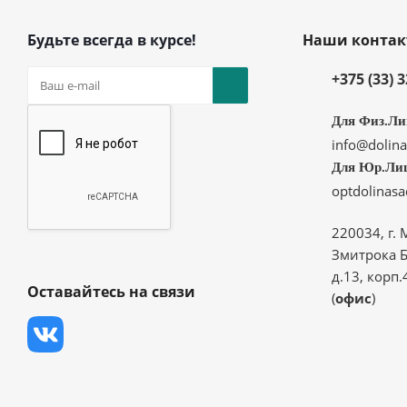
Будьте всегда в курсе!
Наши конта
+375 (33) 
Для Физ.Ли
info@dolina
Для Юр.Ли
optdolinas
220034, г. 
Змитрока Б
д.13, корп.
Оставайтесь на связи
(
офис
)