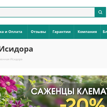
ка и Оплата
Отзывы
Гарантии
Компания
Бл
 Исидора
венная Исидора