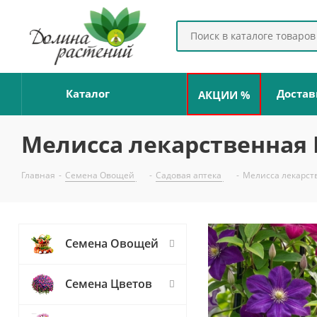
Каталог
Достав
АКЦИИ %
Мелисса лекарственная
Главная
-
Семена Овощей
-
Садовая аптека
-
Мелисса лекарст
Семена Овощей
Семена Цветов