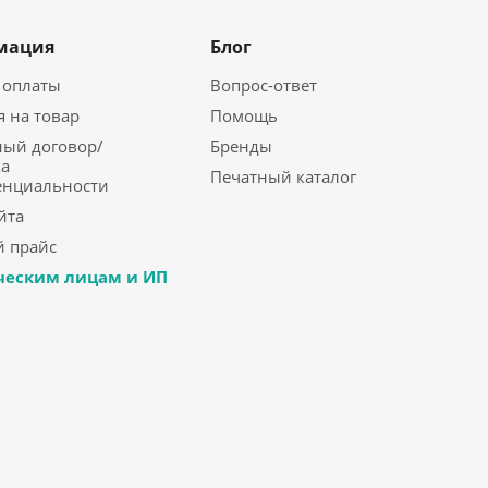
мация
Блог
 оплаты
Вопрос-ответ
я на товар
Помощь
ый договор/
Бренды
а
Печатный каталог
енциальности
йта
 прайс
еским лицам и ИП