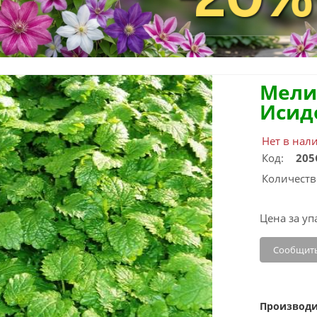
Мели
Исид
Нет в нал
Код:
205
Количеств
Цена за уп
Сообщить
Производи