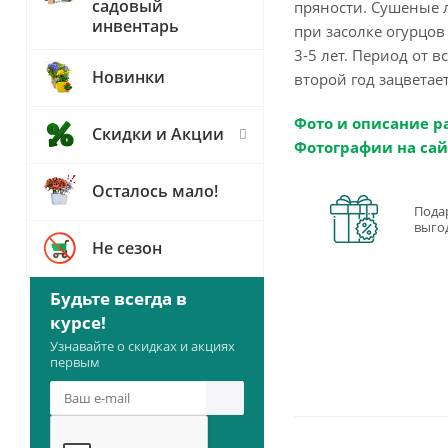
садовый
пряности. Сушеные 
инвентарь
при засолке огурцо
3-5 лет. Период от в
Новинки
второй год зацветает
Фото и описание р
Скидки и Акции
Фотографии на сай
Осталось мало!
Пода
выго
Не сезон
Будьте всегда в
курсе!
Узнавайте о скидках и акциях
первым