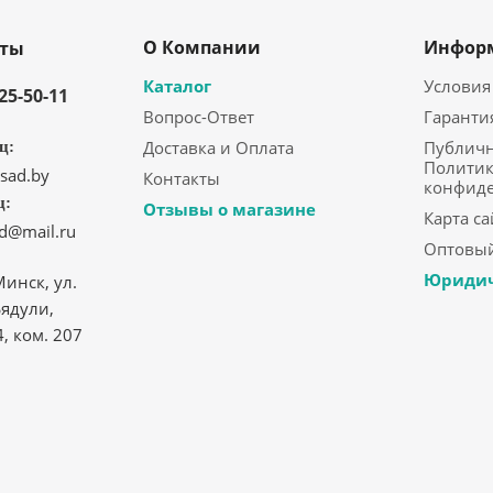
О Компании
Инфор
кты
Каталог
Условия
325-50-11
Вопрос-Ответ
Гаранти
Доставка и Оплата
Публичн
ц:
Политик
sad.by
Контакты
конфид
ц:
Отзывы о магазине
Карта са
ad@mail.ru
Оптовый
Юридич
Минск, ул.
ядули,
4, ком. 207