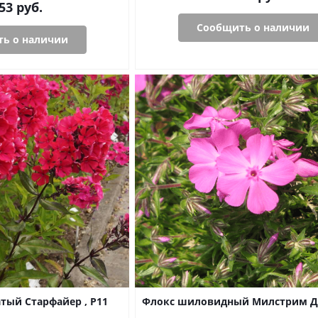
53
руб.
Сообщить о наличии
ь о наличии
тый Старфайер , P11
Флокс шиловидный Милстрим Да