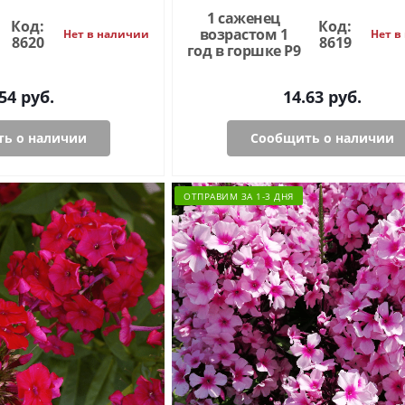
1 саженец
Код:
Код:
возрастом 1
Нет в наличии
Нет в
8620
8619
год в горшке P9
54
руб.
14.63
руб.
ь о наличии
Сообщить о наличии
ОТПРАВИМ ЗА 1-3 ДНЯ