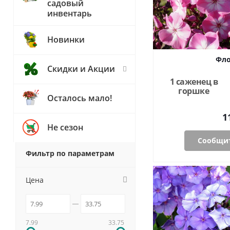
садовый
инвентарь
Новинки
Фло
Скидки и Акции
1 саженец в
горшке
Осталось мало!
1
Не сезон
Сообщит
Фильтр по параметрам
Цена
7.99
33.75