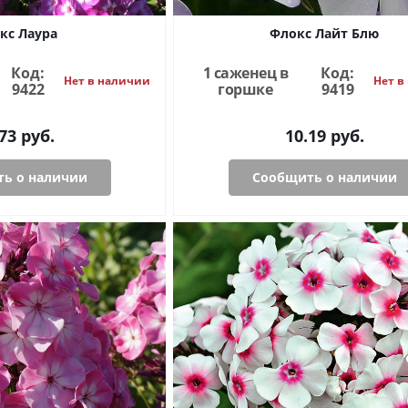
кс Лаура
Флокс Лайт Блю
Код:
1 саженец в
Код:
Нет в наличии
Нет в
9422
горшке
9419
73
руб.
10.19
руб.
ь о наличии
Сообщить о наличии