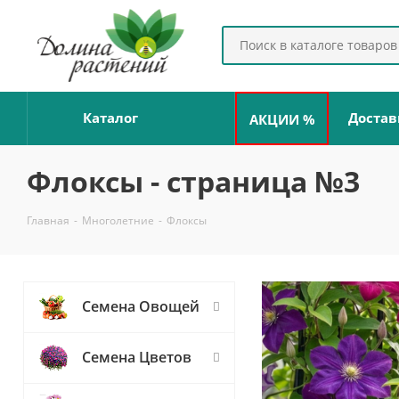
Каталог
Достав
АКЦИИ %
Флоксы - страница №3
Главная
-
Многолетние
-
Флоксы
Семена Овощей
Семена Цветов