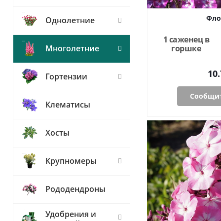
Фло
Однолетние
1 саженец в
горшке
Многолетние
10.
Гортензии
Сообщит
Клематисы
Хосты
Крупномеры
Рододендроны
Удобрения и