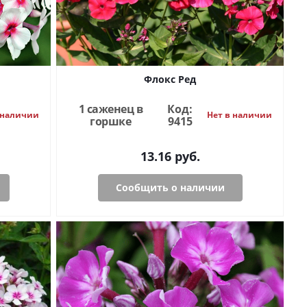
Флокс Ред
1 саженец в
Код:
 наличии
Нет в наличии
горшке
9415
13.16
руб.
Сообщить о наличии