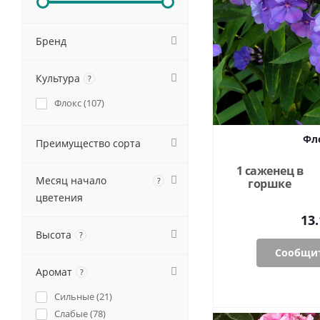
Бренд
Культура
?
Флокс (
107
)
Фл
Преимущество сорта
1 саженец в
Месяц начало
?
горшке
цветения
13.
Высота
?
Сообщит
Аромат
?
Сильные (
21
)
Слабые (
78
)