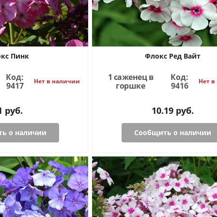
кс Пинк
Флокс Ред Вайт
Код:
1 саженец в
Код:
Нет в наличии
Нет в
9417
горшке
9416
1
руб.
10.19
руб.
ь о наличии
Сообщить о наличии