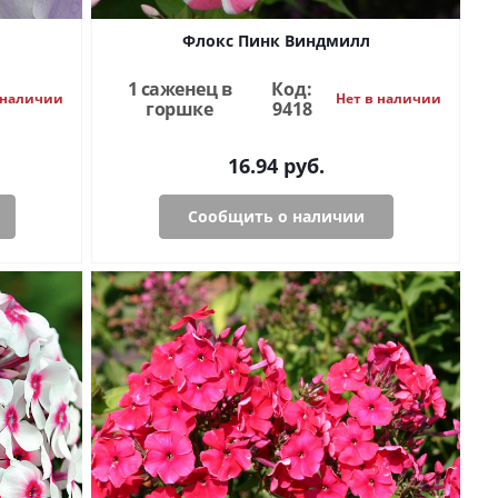
Флокс Пинк Виндмилл
1 саженец в
Код:
 наличии
Нет в наличии
горшке
9418
16.94
руб.
Сообщить о наличии