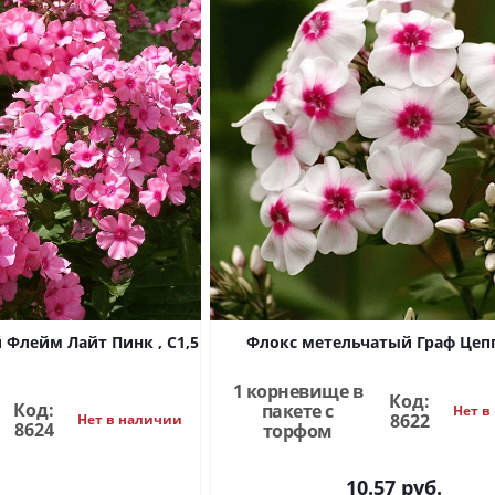
Флейм Лайт Пинк , С1,5
Флокс метельчатый Граф Цеп
1 корневище в
Код:
Код:
пакете с
Нет в
8622
Нет в наличии
8624
торфом
10.57
руб.