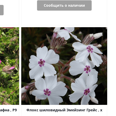
Сообщить о наличии
фна , P9
Флокс шиловидный Эмейзинг Грейс , x