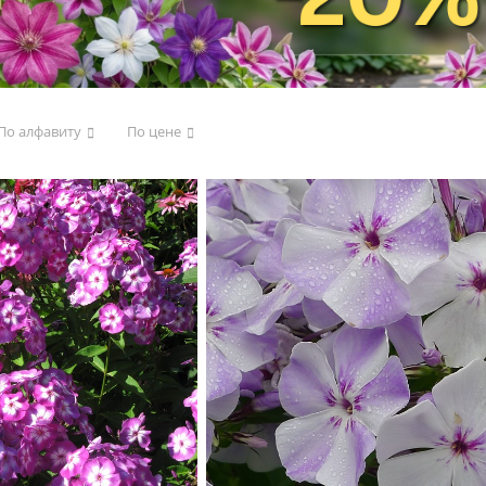
По алфавиту
По цене