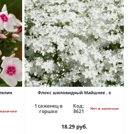
пелин
Флокс шиловидный Майшнее , x
1 саженец в
Код:
Нет в наличии
горшке
8621
 наличии
18.29
руб.