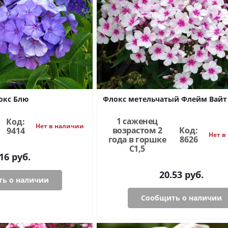
окс Блю
Флокс метельчатый Флейм Вайт А
1 саженец
Код:
Нет в наличии
возрастом 2
Код:
9414
Нет в
года в горшке
8626
C1,5
16
руб.
20.53
руб.
ь о наличии
Сообщить о наличии