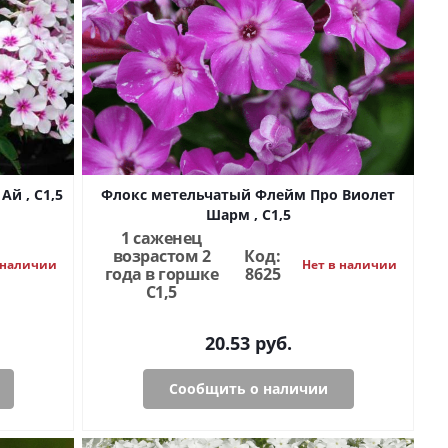
й , С1,5
Флокс метельчатый Флейм Про Виолет
Шарм , С1,5
1 саженец
возрастом 2
Код:
 наличии
Нет в наличии
года в горшке
8625
C1,5
20.53
руб.
Сообщить о наличии