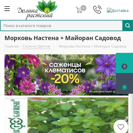
0
Морковь Настена + Майоран Садовод
Главная
-
Семена Цветов
-
Морковь Настена + Майоран Садовод
0
0