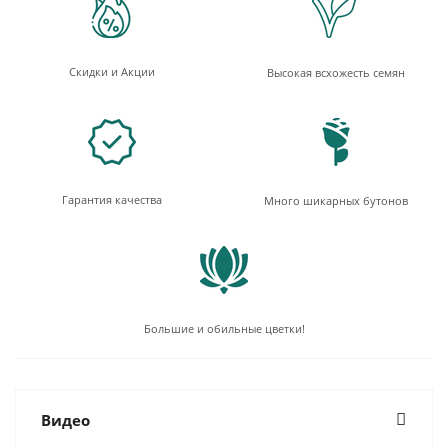
Скидки и Акции
Высокая всхожесть семян
Гарантия качества
Много шикарных бутонов
Большие и обильные цветки!
Видео