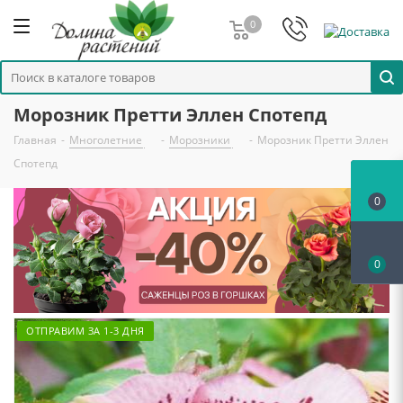
0
Морозник Претти Эллен Спотепд
Главная
-
Многолетние
-
Морозники
-
Морозник Претти Эллен
Спотепд
0
0
ОТПРАВИМ ЗА 1-3 ДНЯ