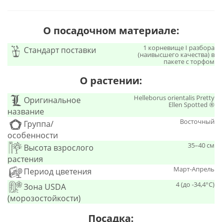
О посадочном материале:
1 корневище I разбора
Стандарт поставки
(наивысшего качества) в
пакете с торфом
О растении:
Helleborus orientalis Pretty
Оригинальное
Ellen Spotted ®
название
Восточный
Группа/
особенности
35–40 см
Высота взрослого
растения
Март-Апрель
Период цветения
4 (до -34,4°С)
Зона USDA
(морозостойкости)
Посадка: