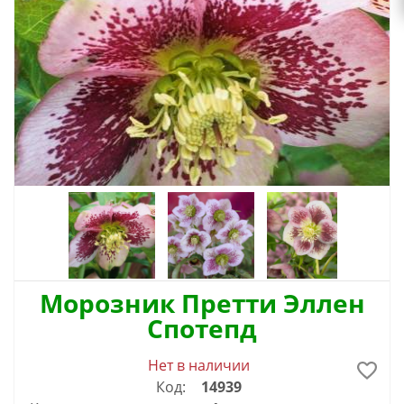
Морозник Претти Эллен
Спотепд
Нет в наличии
Код:
14939