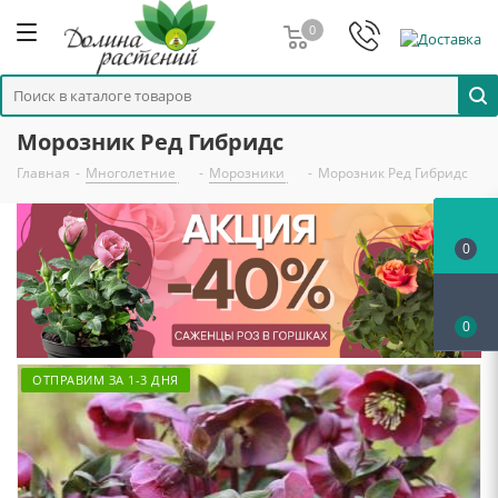
0
Морозник Ред Гибридс
Главная
-
Многолетние
-
Морозники
-
Морозник Ред Гибридс
0
0
ОТПРАВИМ ЗА 1-3 ДНЯ