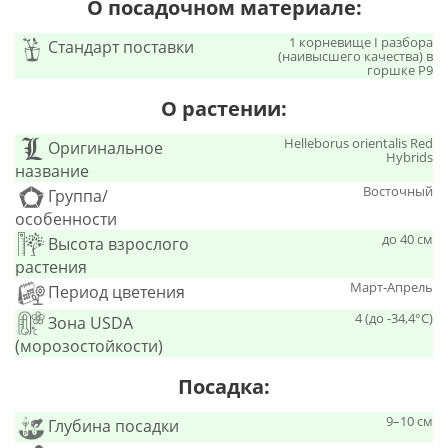
О посадочном материале:
1 корневище I разбора
Стандарт поставки
(наивысшего качества) в
горшке Р9
О растении:
Helleborus orientalis Red
Оригинальное
Hybrids
название
Восточный
Группа/
особенности
до 40 см
Высота взрослого
растения
Март-Апрель
Период цветения
4 (до -34,4°С)
Зона USDA
(морозостойкости)
Посадка:
9–10 см
Глубина посадки