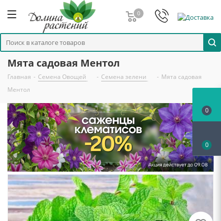
0
Мята садовая Ментол
Главная
-
Семена Овощей
-
Семена зелени
-
Мята садовая
Ментол
0
0