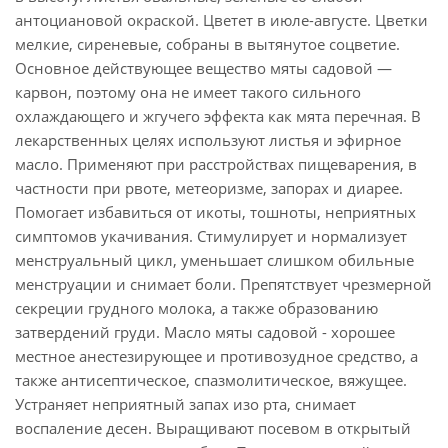
антоциановой окраской. Цветет в июле-августе. Цветки
мелкие, сиреневые, собраны в вытянутое соцветие.
Основное действующее вещество мяты садовой —
карвон, поэтому она не имеет такого сильного
охлаждающего и жгучего эффекта как мята перечная. В
лекарственных целях используют листья и эфирное
масло. Применяют при расстройствах пищеварения, в
частности при рвоте, метеоризме, запорах и диарее.
Помогает избавиться от икоты, тошноты, неприятных
симптомов укачивания. Стимулирует и нормализует
менструальный цикл, уменьшает слишком обильные
менструации и снимает боли. Препятствует чрезмерной
секреции грудного молока, а также образованию
затвердений груди. Масло мяты садовой - хорошее
местное анестезирующее и противозудное средство, а
также антисептическое, спазмолитическое, вяжущее.
Устраняет неприятный запах изо рта, снимает
воспаление десен. Выращивают посевом в открытый