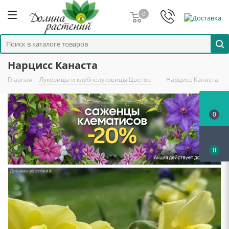
0
Нарцисс Канаста
Главная
-
Луковицы и клубнелуковицы Цветов
-
Нарцисс Канаста
0
0