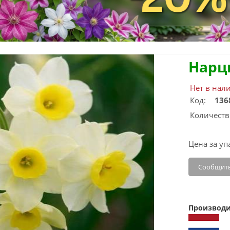
Нарц
Нет в нал
Код:
136
Количеств
Цена за уп
Сообщить
Производи