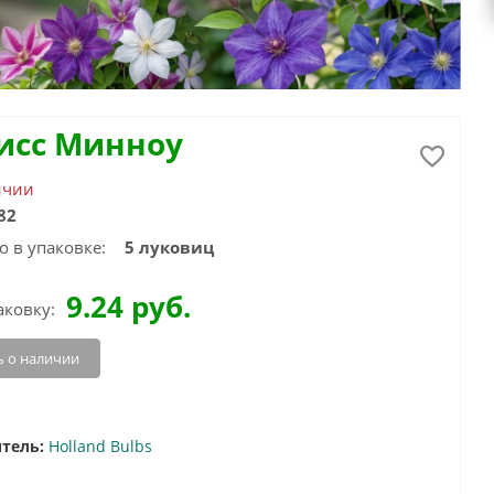
исс Минноу
ичии
82
о в упаковке:
5 луковиц
9.24
руб.
аковку:
 о наличии
тель:
Holland Bulbs