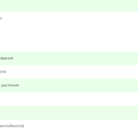
и
звание
сти
 растения
зостойкости)