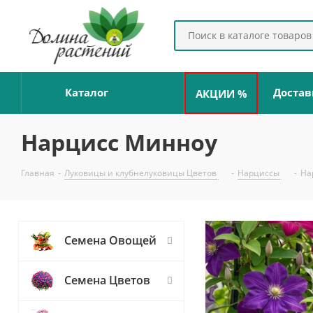
Каталог
Достав
АКЦИИ %
Нарцисс Минноу
Главная
-
Луковицы и клубнелуковицы Цветов
-
Нарциссы
-
На
Семена Овощей
Семена Цветов