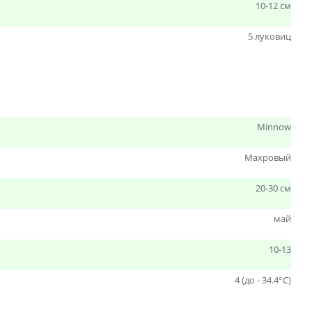
10-12 см
5 луковиц
Minnow
Махровый
20-30 см
май
10-13
4 (до - 34.4°С)