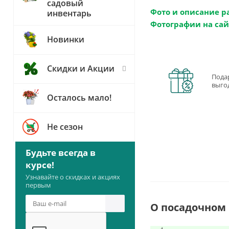
садовый
Фото и описание р
инвентарь
Фотографии на сай
Новинки
Скидки и Акции
Пода
выго
Осталось мало!
Не сезон
Будьте всегда в
курсе!
Узнавайте о скидках и акциях
первым
О посадочном