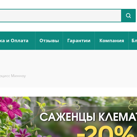
ка и Оплата
Отзывы
Гарантии
Компания
Бл
рцисс Минноу