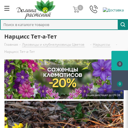
0
Нарцисс Тет-а-Тет
Главная
-
Луковицы и клубнелуковицы Цветов
-
Нарциссы
-
Нарцисс Тет-а-Тет
0
0