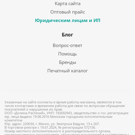
Карта сайта
Оптовый прайс
Юридическим лицам и ИП
Блог
Вопрос-ответ
Помощь
Бренды
Печатный каталог
Указанные на сайте контакты и время работы магазина, являются в том
числе контактами и временем работы для связи по вопросам обращения
покупателей о нарушении их прав.
ООО «Долина Растений», УНП: 192692943, свидетельство о гос. регистрации
юр. лица выдано 19.08.2016 Минским городским исполнительным
комитетом
Юр. адрес: 220034, г. Минск, ул. Змитрока Бядули, 13 к.207.
В торговом реестре с 19.01.2024, № регистрации 572156.
Номер местного исполнительного и распорядительного органа,
уполномоченного рассматривать обращения покупателей в соответствии с