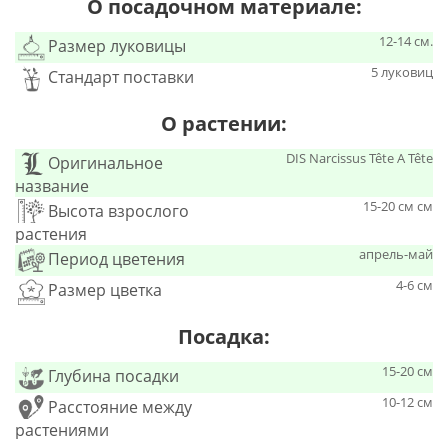
О посадочном материале:
12-14 см.
Размер луковицы
5 луковиц
Стандарт поставки
О растении:
DIS Narcissus Tête A Tête
Оригинальное
название
15-20 см см
Высота взрослого
растения
апрель-май
Период цветения
4-6 см
Размер цветка
Посадка:
15-20 см
Глубина посадки
10-12 см
Расстояние между
растениями