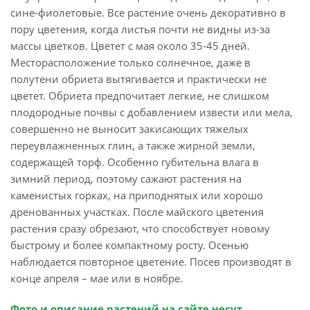
сине-фиолетовые. Все растение очень декоративно в
пору цветения, когда листья почти не видны из-за
массы цветков. Цветет с мая около 35-45 дней.
Месторасположение только солнечное, даже в
полутени обриета вытягивается и практически не
цветет. Обриета предпочитает легкие, не слишком
плодородные почвы с добавлением извести или мела,
совершенно не выносит закисающих тяжелых
переувлажненных глин, а также жирной земли,
содержащей торф. Особенно губительна влага в
зимний период, поэтому сажают растения на
каменистых горках, на приподнятых или хорошо
дренованных участках. После майского цветения
растения сразу обрезают, что способствует новому
быстрому и более компактному росту. Осенью
наблюдается повторное цветение. Посев производят в
конце апреля – мае или в ноябре.
Фото и описание растений на сайте несут