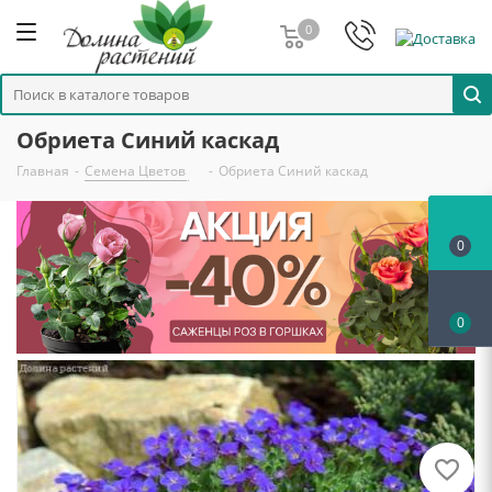
0
Обриета Синий каскад
Главная
-
Семена Цветов
-
Обриета Синий каскад
0
0