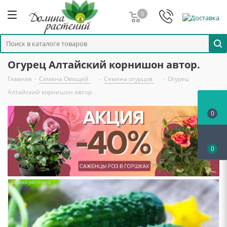
0
Огурец Алтайский корнишон автор.
Главная
-
Семена Овощей
-
Семена огурцов
-
Огурец
Алтайский корнишон автор.
0
0