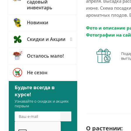
апреля. Высадка рас
садовый
инвентарь
июне. Схема посадки
ароматных плодов. Б
Новинки
Фото и описание р
Фотографии на сай
Скидки и Акции
Пода
Осталось мало!
выго
Не сезон
Будьте всегда в
курсе!
Узнавайте о скидках и акциях
первым
О растении: