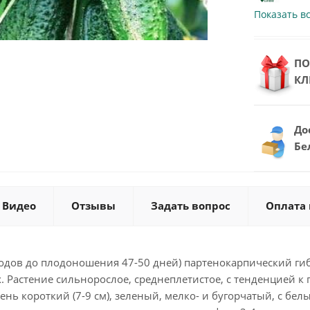
Показать в
ПО
КЛ
До
Бе
Видео
Отзывы
Задать вопрос
Оплата 
ходов до плодоношения 47-50 дней) партенокарпический г
 Растение сильнорослое, среднеплетистое, с тенденцией к
нь короткий (7-9 см), зеленый, мелко- и бугорчатый, с белы