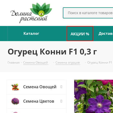
Каталог
Достав
АКЦИИ %
Огурец Конни F1 0,3 г
Главная
-
Семена Овощей
-
Семена огурцов
-
Огурец Конни F1 
Семена Овощей
Семена Цветов