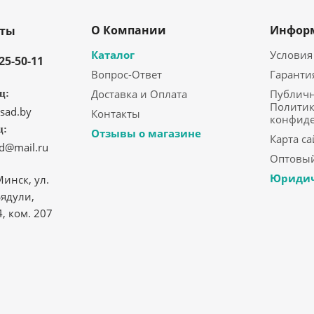
О Компании
Инфор
кты
Каталог
Условия
325-50-11
Вопрос-Ответ
Гаранти
Доставка и Оплата
Публичн
ц:
Политик
sad.by
Контакты
конфид
ц:
Отзывы о магазине
Карта са
ad@mail.ru
Оптовый
Юридич
Минск, ул.
ядули,
4, ком. 207