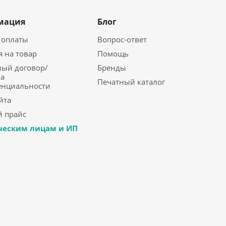
мация
Блог
 оплаты
Вопрос-ответ
я на товар
Помощь
ый договор/
Бренды
а
Печатный каталог
енциальности
йта
 прайс
еским лицам и ИП