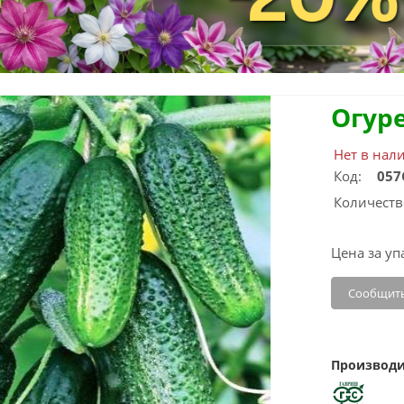
Огуре
Нет в нал
Код:
057
Количеств
Цена за уп
Сообщить
Производи