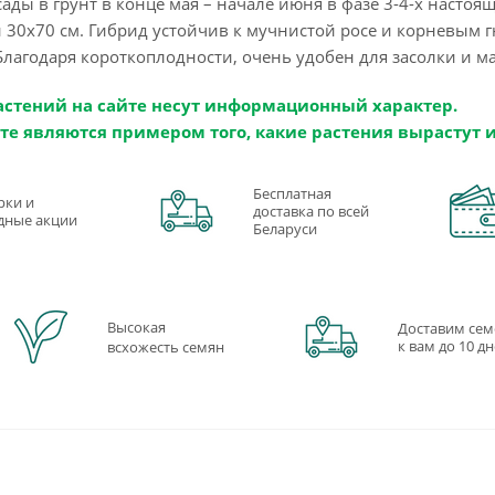
сады в грунт в конце мая – начале июня в фазе 3-4-х настоящ
 30х70 см. Гибрид устойчив к мучнистой росе и корневым г
лагодаря короткоплодности, очень удобен для засолки и ма
астений на сайте несут информационный характер.
те являются примером того, какие растения вырастут 
Бесплатная
рки и
доставка по всей
дные акции
Беларуси
Высокая
Доставим сем
к вам до 10 д
всхожесть семян