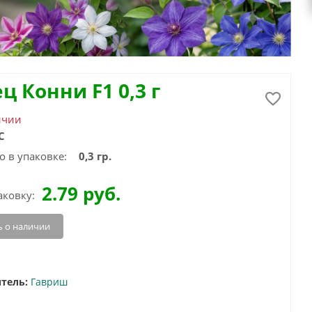
ц Конни F1 0,3 г
ичии
С
о в упаковке:
0,3 гр.
2.79
руб.
аковку:
 о наличии
тель:
Гавриш