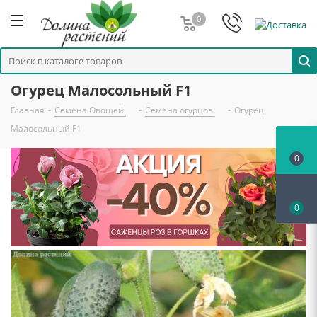
0
Огурец Малосольный F1
Главная
-
Семена Овощей
-
Семена огурцов
-
Огурец
Малосольный F1
0
0