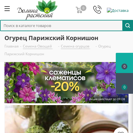
0
Огурец Парижский Корнишон
Главная
-
Семена Овощей
-
Семена огурцов
-
Огурец
Парижский Корнишон
0
0