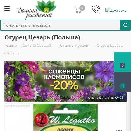
0
Огурец Цезарь (Польша)
Главная
-
Семена Овощей
-
Семена огурцов
-
Огурец Цезарь
(Польша)
0
0