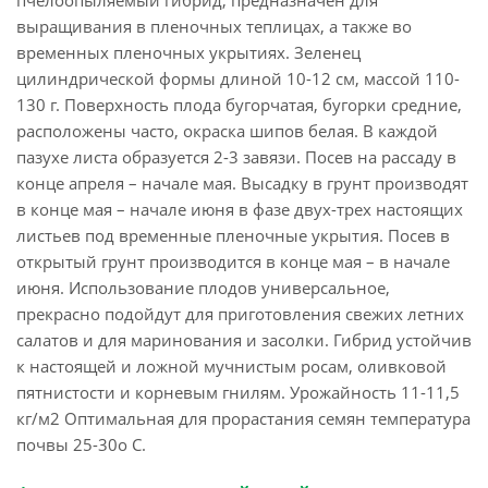
пчелоопыляемый гибрид, предназначен для
выращивания в пленочных теплицах, а также во
временных пленочных укрытиях. Зеленец
цилиндрической формы длиной 10-12 см, массой 110-
130 г. Поверхность плода бугорчатая, бугорки средние,
расположены часто, окраска шипов белая. В каждой
пазухе листа образуется 2-3 завязи. Посев на рассаду в
конце апреля – начале мая. Высадку в грунт производят
в конце мая – начале июня в фазе двух-трех настоящих
листьев под временные пленочные укрытия. Посев в
открытый грунт производится в конце мая – в начале
июня. Использование плодов универсальное,
прекрасно подойдут для приготовления свежих летних
салатов и для маринования и засолки. Гибрид устойчив
к настоящей и ложной мучнистым росам, оливковой
пятнистости и корневым гнилям. Урожайность 11-11,5
кг/м2 Оптимальная для прорастания семян температура
почвы 25-30о С.