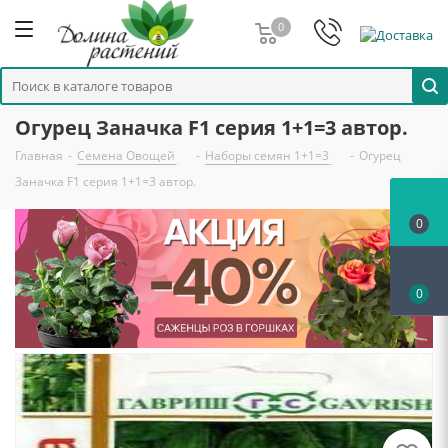
0
Огурец Заначка F1 серия 1+1=3 автор.
Главная
-
Семена Овощей
-
Наборы семян 1+1=3
-
Огурец
Заначка F1 серия 1+1=3 автор.
0
0