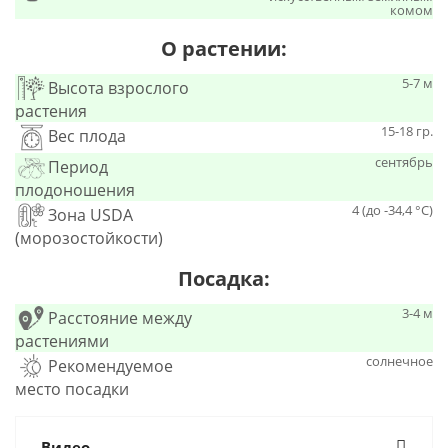
комом
О растении:
5-7 м
Высота взрослого
растения
15-18 гр.
Вес плода
сентябрь
Период
плодоношения
4 (до -34,4 °С)
Зона USDA
(морозостойкости)
Посадка:
3-4 м
Расстояние между
растениями
солнечное
Рекомендуемое
место посадки
Видео