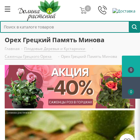
0
Орех Грецкий Память Минова
Главная
-
Плодовые Деревья и Кустарники
-
Саженцы Грецкого Ореха
-
Орех Грецкий Память Минова
0
0