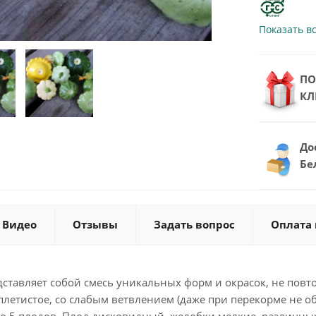
Показать в
ПО
КЛ
До
Бе
Видео
Отзывы
Задать вопрос
Оплата 
ставляет собой смесь уникальных форм и окрасок, не повт
плетистое, со слабым ветвлением (даже при перекорме не 
до 5 плодов. Плод дисковидный, желобки мелкие, различных