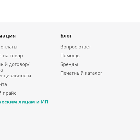
мация
Блог
 оплаты
Вопрос-ответ
я на товар
Помощь
ый договор/
Бренды
а
Печатный каталог
енциальности
йта
 прайс
еским лицам и ИП