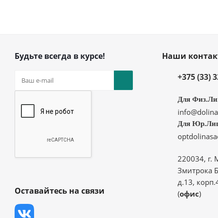
Будьте всегда в курсе!
Наши конта
+375 (33) 
Для Физ.Ли
info@dolina
Для Юр.Ли
optdolinas
220034, г. 
Змитрока Б
д.13, корп.
Оставайтесь на связи
(
офис
)