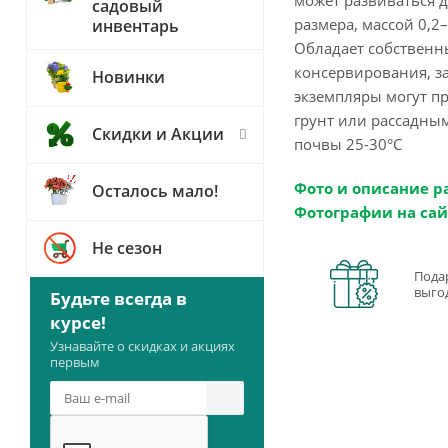
садовый
размера, массой 0,2–
инвентарь
Обладает собственн
консервирования, за
Новинки
экземпляры могут п
грунт или рассадны
Скидки и Акции
почвы 25-30°С
Фото и описание р
Осталось мало!
Фотографии на сай
Не сезон
Пода
выго
Будьте всегда в
курсе!
Узнавайте о скидках и акциях
первым