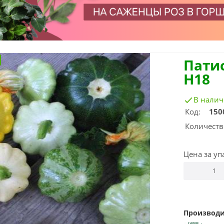
Пати
Н18
В нали
Код:
150
Количеств
Цена за уп
Производи