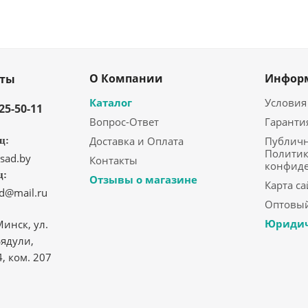
О Компании
Инфор
кты
Каталог
Условия
325-50-11
Вопрос-Ответ
Гаранти
Доставка и Оплата
Публичн
ц:
Политик
sad.by
Контакты
конфид
ц:
Отзывы о магазине
Карта са
ad@mail.ru
Оптовый
Юридич
Минск, ул.
ядули,
4, ком. 207