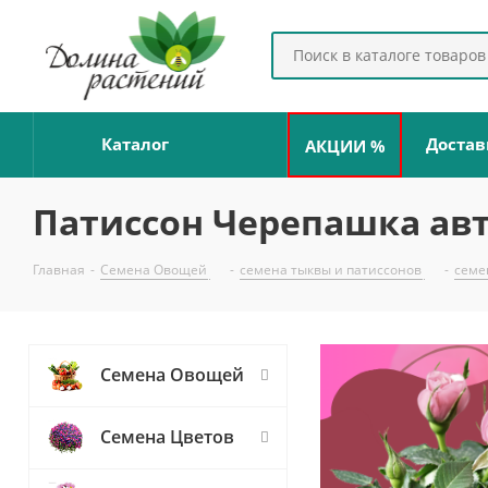
Каталог
Достав
АКЦИИ %
Патиссон Черепашка авт
Главная
-
Семена Овощей
-
семена тыквы и патиссонов
-
семе
Семена Овощей
Семена Цветов