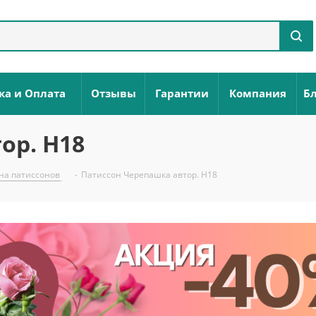
ка и Оплата
Отзывы
Гарантии
Компания
Бл
ор. Н18
на патиссонов
-
Патиссон Черепашка автор. Н18