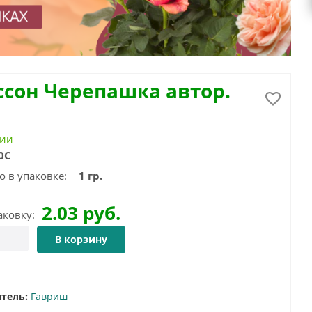
ссон Черепашка автор.
чии
0С
о в упаковке:
1 гр.
2.03
руб.
аковку:
В корзину
тель:
Гавриш