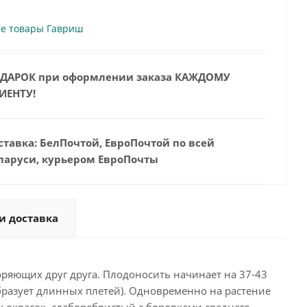
се товары Гавриш
ДАРОК при оформлении заказа КАЖДОМУ
ИЕНТУ!
ставка: БелПочтой, ЕвроПочтой по всей
ларуси, курьером ЕвроПочты
и доставка
оряющих друг друга. Плодоносить начинает на 37-43
образует длинных плетей). Одновременно на растение
 окрасок, слаборебристый с боровками среднего