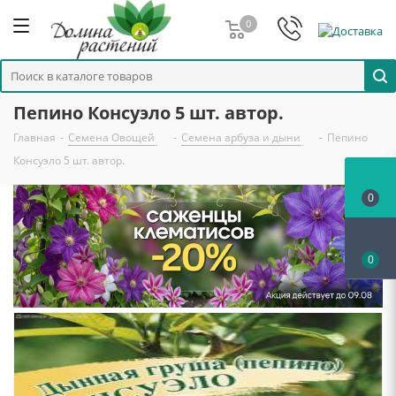
0
Пепино Консуэло 5 шт. автор.
Главная
-
Семена Овощей
-
Семена арбуза и дыни
-
Пепино
Консуэло 5 шт. автор.
0
0