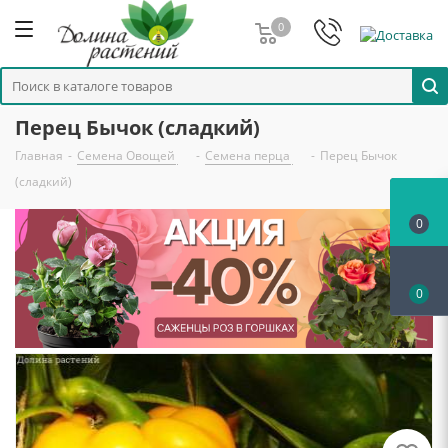
0
Перец Бычок (сладкий)
Главная
-
Семена Овощей
-
Семена перца
-
Перец Бычок
(сладкий)
0
0