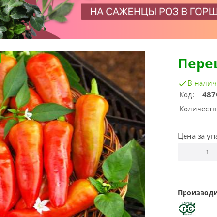
Пере
В нали
Код:
487
Количеств
Цена за уп
Производи