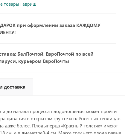
се товары Гавриш
ДАРОК при оформлении заказа КАЖДОМУ
ИЕНТУ!
ставка: БелПочтой, ЕвроПочтой по всей
ларуси, курьером ЕвроПочты
и доставка
ов и до начала процесса плодоношения может пройти
взращивания в открытом грунте и плёночных теплицах.
гда даже более. Плодыперца «Красный толстяк» имеют
8 см, а в диаметре3-4 см. Масса среднего плода равна