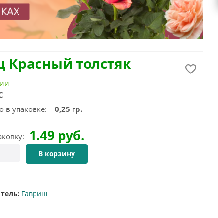
ц Красный толстяк
чии
С
о в упаковке:
0,25 гр.
1.49
руб.
аковку:
В корзину
тель:
Гавриш