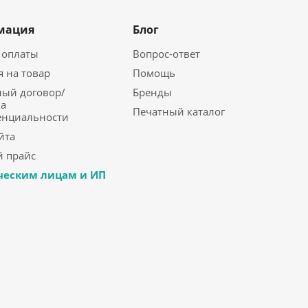
мация
Блог
 оплаты
Вопрос-ответ
я на товар
Помощь
ый договор/
Бренды
а
Печатный каталог
енциальности
йта
 прайс
еским лицам и ИП