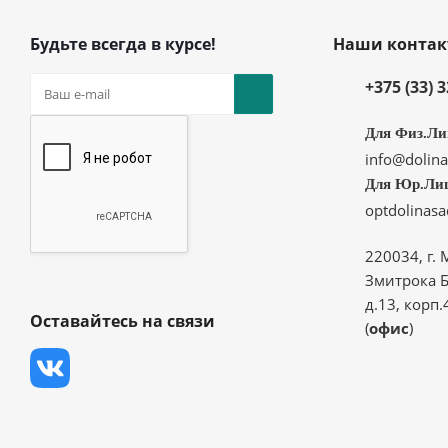
Будьте всегда в курсе!
Наши конта
+375 (33) 
Для Физ.Ли
info@dolina
Для Юр.Ли
optdolinas
220034, г. 
Змитрока Б
д.13, корп.
Оставайтесь на связи
(
офис
)