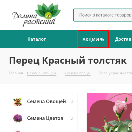
Каталог
Достав
АКЦИИ %
Перец Красный толстяк
Главная
-
Семена Овощей
-
Семена перца
-
Перец Красный то
Семена Овощей
Семена Цветов