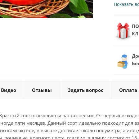
Показать в
ПО
КЛ
До
Бе
Видео
Отзывы
Задать вопрос
Оплата 
«Красный толстяк» является раннеспелым. От первых всход
иногда пяти месяцев. Данный сорт идеально подходит для 
но компактное, в высоте достигает около полуметра, а ино
 пониклые, красного цвета, гладкие, в длину достигают 16-1