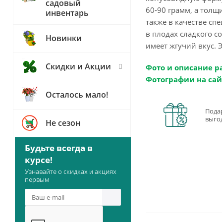
садовый
60-90 грамм, а толщ
инвентарь
также в качестве сп
в плодах сладкого с
Новинки
имеет жгучий вкус. 
Скидки и Акции
Фото и описание р
Фотографии на сай
Осталось мало!
Пода
выго
Не сезон
Будьте всегда в
курсе!
Узнавайте о скидках и акциях
первым