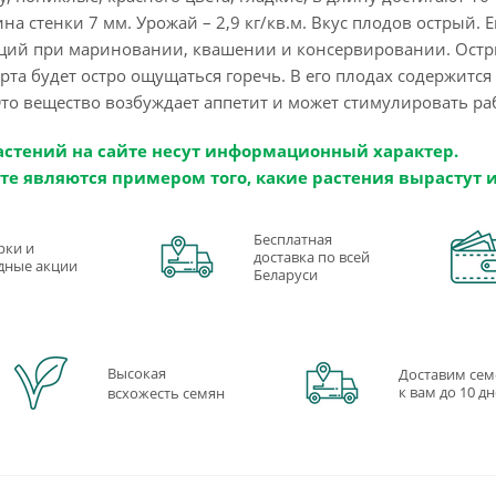
ина стенки 7 мм. Урожай – 2,9 кг/кв.м. Вкус плодов острый.
еций при мариновании, квашении и консервировании. Остры
орта будет остро ощущаться горечь. В его плодах содержится
Это вещество возбуждает аппетит и может стимулировать р
астений на сайте несут информационный характер.
те являются примером того, какие растения вырастут 
Бесплатная
рки и
доставка по всей
дные акции
Беларуси
Высокая
Доставим сем
к вам до 10 д
всхожесть семян