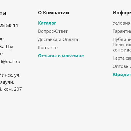
О Компании
Инфор
кты
Каталог
Условия
325-50-11
Вопрос-Ответ
Гаранти
Доставка и Оплата
Публичн
ц:
Политик
sad.by
Контакты
конфид
ц:
Отзывы о магазине
Карта са
ad@mail.ru
Оптовый
Юридич
Минск, ул.
ядули,
4, ком. 207