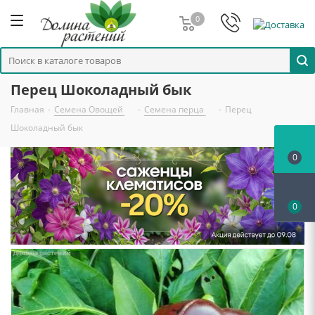
0
Перец Шоколадный бык
Главная
-
Семена Овощей
-
Семена перца
-
Перец
Шоколадный бык
0
0