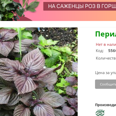
Пери
Нет в нал
Код:
556
Количеств
Цена за уп
Сообщить
Производи