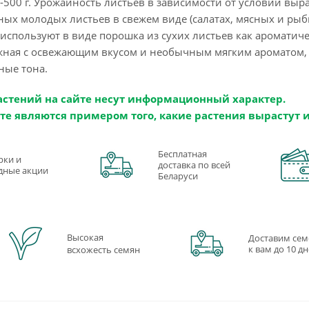
-500 г. Урожайность листьев в зависимости от условий выра
ых молодых листьев в свежем виде (салатах, мясных и рыбн
е используют в виде порошка из сухих листьев как аромати
жная с освежающим вкусом и необычным мягким ароматом, г
ные тона.
астений на сайте несут информационный характер.
те являются примером того, какие растения вырастут 
Бесплатная
рки и
доставка по всей
дные акции
Беларуси
Высокая
Доставим сем
к вам до 10 д
всхожесть семян