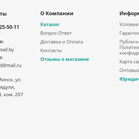
О Компании
Инфор
кты
Каталог
Условия
325-50-11
Вопрос-Ответ
Гаранти
Доставка и Оплата
Публичн
ц:
Политик
sad.by
Контакты
конфид
ц:
Отзывы о магазине
Карта са
ad@mail.ru
Оптовый
Юридич
Минск, ул.
ядули,
4, ком. 207