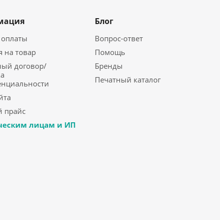
мация
Блог
 оплаты
Вопрос-ответ
я на товар
Помощь
ый договор/
Бренды
а
Печатный каталог
енциальности
йта
 прайс
еским лицам и ИП