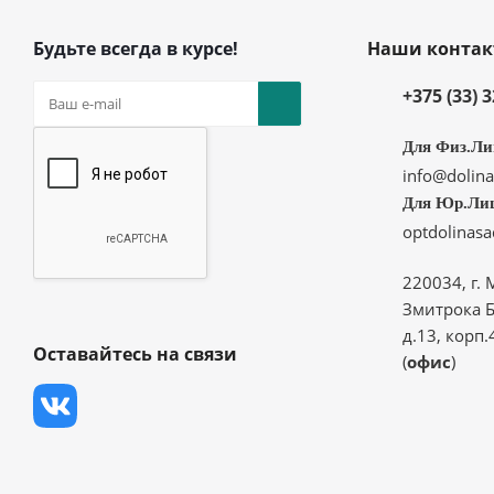
Будьте всегда в курсе!
Наши конта
+375 (33) 
Для Физ.Ли
info@dolina
Для Юр.Ли
optdolinas
220034, г. 
Змитрока Б
д.13, корп.
Оставайтесь на связи
(
офис
)