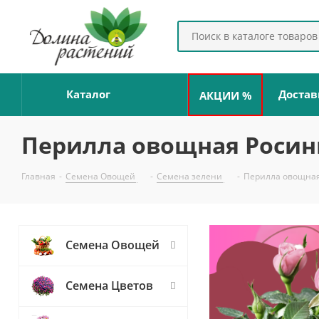
Каталог
Достав
АКЦИИ %
Перилла овощная Росин
Главная
-
Семена Овощей
-
Семена зелени
-
Перилла овощная
Семена Овощей
Семена Цветов