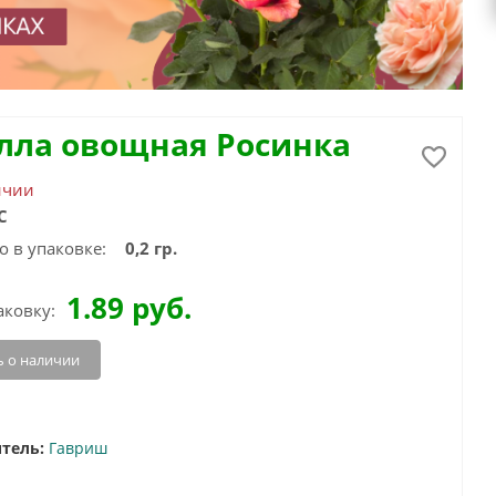
лла овощная Росинка
ичии
С
о в упаковке:
0,2 гр.
1.89
руб.
аковку:
 о наличии
тель:
Гавриш