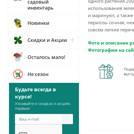
одного растения 200
садовый
инвентарь
использования зелен
и маринуют, а такж
периллы сочная, не
Новинки
совсем легкие переч
Скидки и Акции
Фото и описание р
Фотографии на сай
Осталось мало!
Пода
Не сезон
выго
Будьте всегда в
курсе!
Узнавайте о скидках и акциях
первым