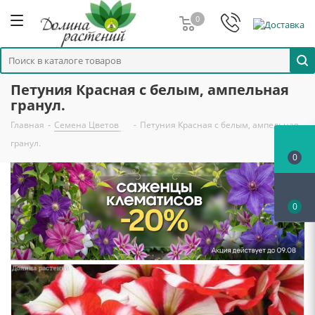
0
Петуния Красная с белым, ампельная
гранул.
Главная
-
Семена Цветов
-
Петуния Красная с белым, ампельная
гранул.
0
0