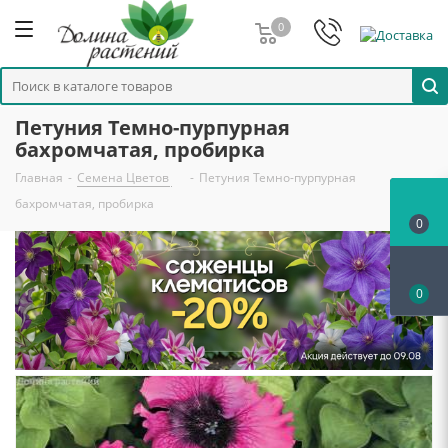
0
Петуния Темно-пурпурная
бахромчатая, пробирка
Главная
-
Семена Цветов
-
Петуния Темно-пурпурная
бахромчатая, пробирка
0
0