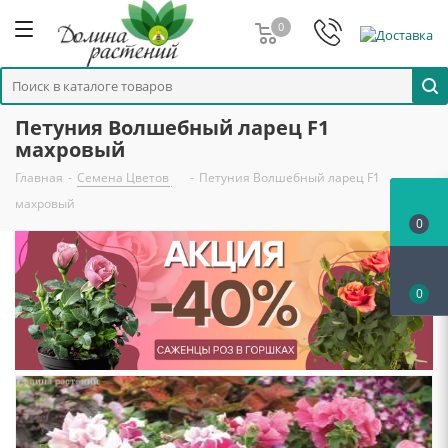
0
Петуния Волшебный ларец F1
махровый
Главная
-
Семена Цветов
-
Петуния Волшебный ларец F1
махровый
0
0