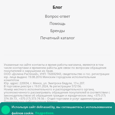
Блог
Вопрос-ответ
Помощь
Бренды
Печатный каталог
Указанные на сайте контакты и время работы магазина, являются в том
числе контактами и временем работы для связи по вопросам обращения
покупателей о нарушении их прав.
ООО «Долина Растений», УНП: 192692943, свидетельство о гос. регистрации
юр. лица выдано 19.08.2016 Минским городским исполнительным
комитетом
Юр. адрес: 220034, г. Минск, ул. Змитрока Бядули, 13 к.207.
В торговом реестре с 19.01.2024, № регистрации 572156.
Номер местного исполнительного и распорядительного органа,
уполномоченного рассматривать обращения покупателей в соответствии с
законодательством об обращения граждан и юридических лиц: +375 (17)
374-39-73 , +375 (17) 373-74-56 – Отдел торговли и услуг администрации
Партизанского района города Минска
Используя сайт dolinasad.by, вы соглашаетесь с использованием
файлов cookie.
Подробнее.
Консультант онлайн