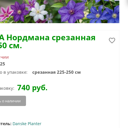
А Нордмана срезанная
50 см.
ичии
25
о в упаковке:
срезанная 225-250 см
740
руб.
аковку:
 о наличии
тель:
Danske Planter