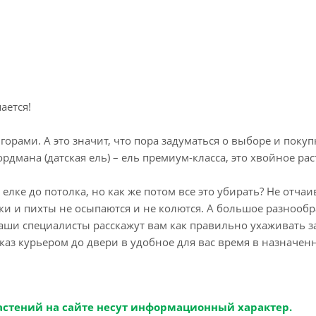
ается!
 горами. А это значит, что пора задуматься о выборе и пок
рдмана (датская ель) – ель премиум-класса, это хвойное рас
 елке до потолка, но как же потом все это убирать? Не отч
и и пихты не осыпаются и не колются. А большое разнообр
Наши специалисты расскажут вам как правильно ухаживать з
каз курьером до двери в удобное для вас время в назначе
астений на сайте несут информационный характер.