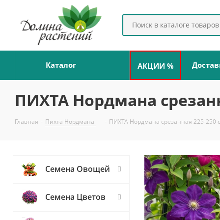
Каталог
Достав
АКЦИИ %
ПИХТА Нордмана срезанн
Главная
-
Пихта Нордмана
-
ПИХТА Нордмана срезанная 225-250 с
Семена Овощей
Семена Цветов