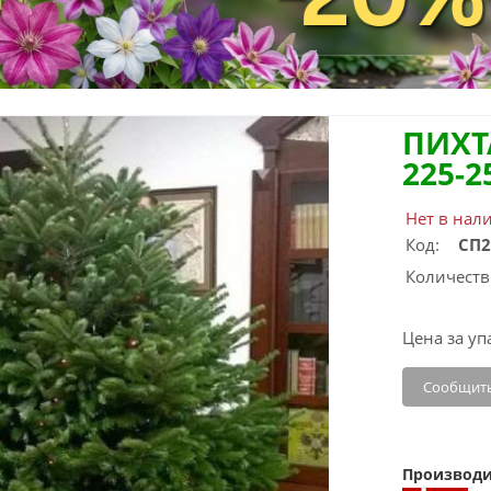
ПИХТ
225-2
Нет в нал
Код:
СП2
Количеств
Цена за уп
Сообщить
Производи