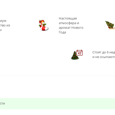
Настоящая
иум
атмосфера и
тво из
аромат Нового
и
Года
Стоят до 6 не
и не осыпаютс
сти