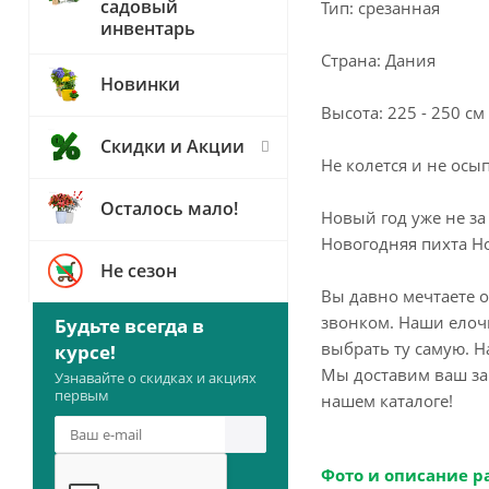
садовый
Тип: срезанная
инвентарь
Страна: Дания
Новинки
Высота: 225 - 250 см
Скидки и Акции
Не колется и не осып
Осталось мало!
Новый год уже не за
Новогодняя пихта Но
Не сезон
Вы давно мечтаете о
звонком. Наши елочк
Будьте всегда в
выбрать ту самую. 
курсе!
Мы доставим ваш за
Узнавайте о скидках и акциях
первым
нашем каталоге!
Фото и описание р