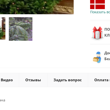
Показать вс
ПО
КЛ
До
Бе
Видео
Отзывы
Задать вопрос
Оплата 
ана