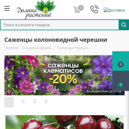
0
Саженцы колоновидной черешни
Главная
-
Плодовые Дерев…
-
Саженцы Черешн…
0
0