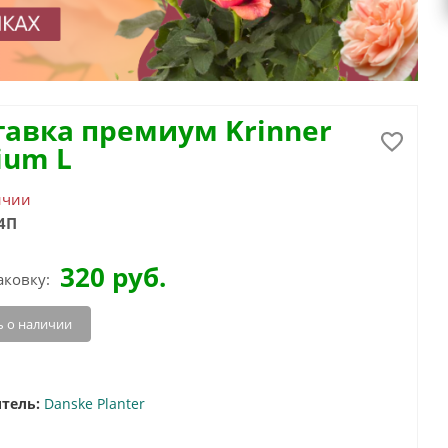
тавка премиум Krinner
ium L
ичии
4П
320
руб.
аковку:
 о наличии
тель:
Danske Planter