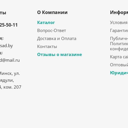
О Компании
Инфор
кты
Каталог
Условия
325-50-11
Вопрос-Ответ
Гаранти
Доставка и Оплата
Публичн
ц:
Политик
sad.by
Контакты
конфид
ц:
Отзывы о магазине
Карта са
ad@mail.ru
Оптовый
Юридич
Минск, ул.
ядули,
4, ком. 207