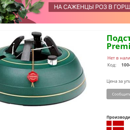
Подс
Prem
Нет в нал
Код:
100
Цена за уп
Сообщить
Производи