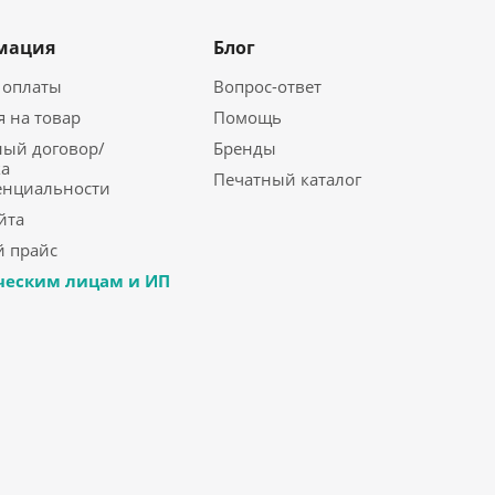
мация
Блог
 оплаты
Вопрос-ответ
я на товар
Помощь
ый договор/
Бренды
а
Печатный каталог
енциальности
йта
 прайс
еским лицам и ИП