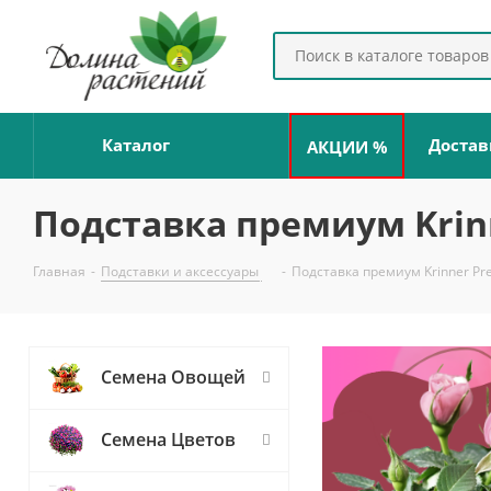
Каталог
Достав
АКЦИИ %
Подставка премиум Krin
Главная
-
Подставки и аксессуары
-
Подставка премиум Krinner Pr
Семена Овощей
Семена Цветов