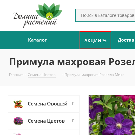
Каталог
Достав
АКЦИИ %
Примула махровая Розе
Главная
-
Семена Цветов
-
Примула махровая Розелла Микс
Семена Овощей
Семена Цветов