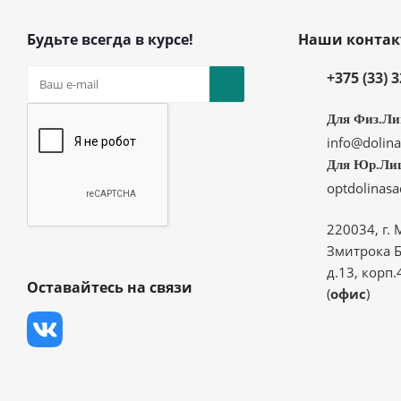
Будьте всегда в курсе!
Наши конта
+375 (33) 
Для Физ.Ли
info@dolina
Для Юр.Ли
optdolinas
220034, г. 
Змитрока Б
д.13, корп.
Оставайтесь на связи
(
офис
)