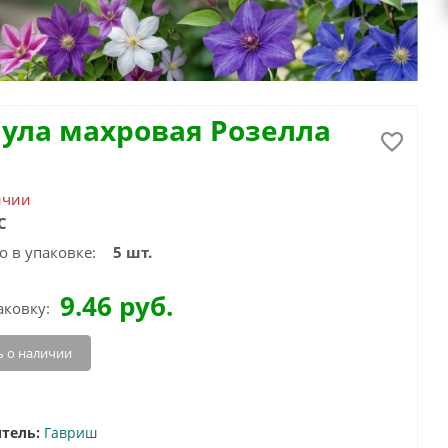
ула махровая Розелла
ичии
С
о в упаковке:
5 шт.
9.46
руб.
аковку:
 о наличии
тель:
Гавриш