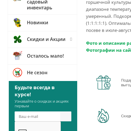
садовый
горшечной культуры
инвентарь
диапазоне температ
умеренный. Подкормк
Новинки
(1:1:1:1:1). Оптима
посеве в июле-авгус
Скидки и Акции
Фото и описание р
Фотографии на сай
Осталось мало!
Не сезон
Пода
выго
Будьте всегда в
курсе!
Узнавайте о скидках и акциях
первым
Скид