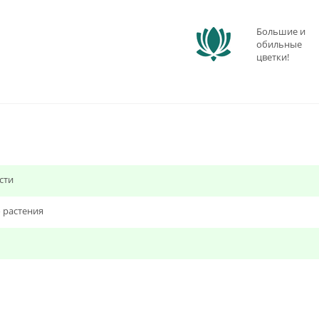
Большие и
обильные
цветки!
сти
 растения