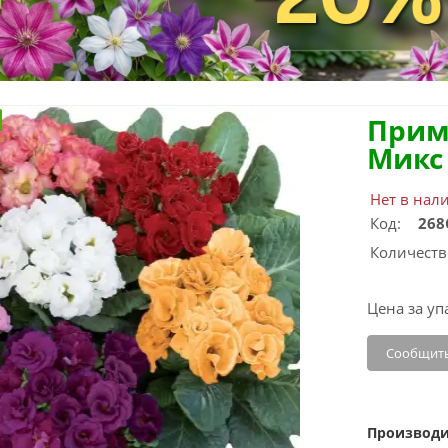
Прим
Микс
Нет в нал
Код:
268
Количеств
Цена за уп
Сообщить
Производи