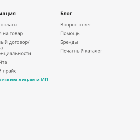
мация
Блог
 оплаты
Вопрос-ответ
я на товар
Помощь
ый договор/
Бренды
а
Печатный каталог
енциальности
йта
 прайс
еским лицам и ИП