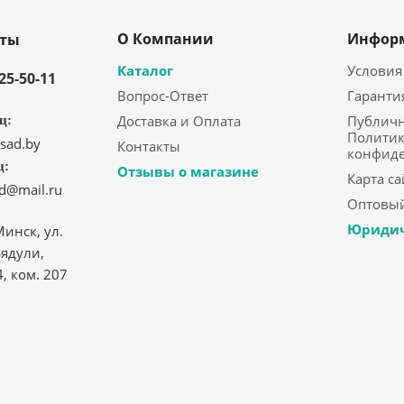
О Компании
Инфор
кты
Каталог
Условия
325-50-11
Вопрос-Ответ
Гаранти
Доставка и Оплата
Публичн
ц:
Политик
sad.by
Контакты
конфид
ц:
Отзывы о магазине
Карта са
ad@mail.ru
Оптовый
Юридич
Минск, ул.
ядули,
4, ком. 207