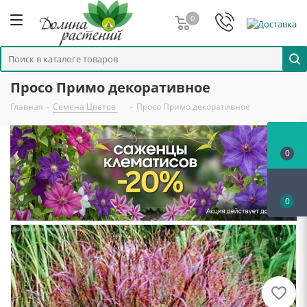
0
Просо Примо декоративное
Главная
-
Семена Цветов
-
Просо Примо декоративное
0
0