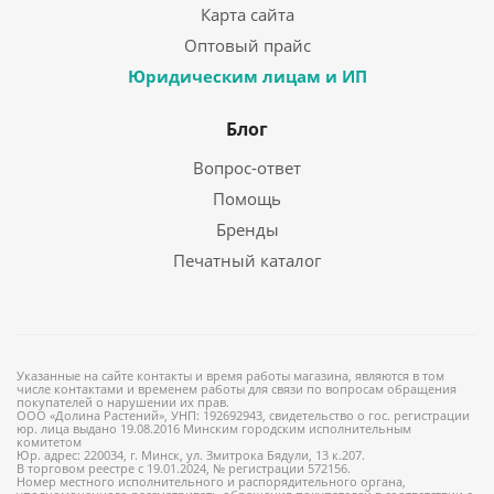
Карта сайта
Оптовый прайс
Юридическим лицам и ИП
Блог
Вопрос-ответ
Помощь
Бренды
Печатный каталог
Указанные на сайте контакты и время работы магазина, являются в том
числе контактами и временем работы для связи по вопросам обращения
покупателей о нарушении их прав.
ООО «Долина Растений», УНП: 192692943, свидетельство о гос. регистрации
юр. лица выдано 19.08.2016 Минским городским исполнительным
комитетом
Юр. адрес: 220034, г. Минск, ул. Змитрока Бядули, 13 к.207.
В торговом реестре с 19.01.2024, № регистрации 572156.
Номер местного исполнительного и распорядительного органа,