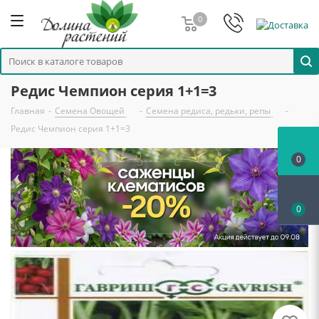
0
Редис Чемпион серия 1+1=3
Главная
-
Семена Овощей
-
Семена редиса, редьки, репы
-
Редис Чемпион серия 1+1=3
0
0