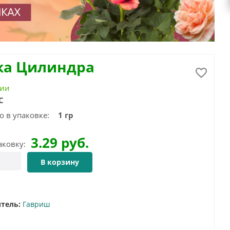
ка Цилиндра
чии
С
о в упаковке:
1 гр
3.29
руб.
аковку:
В корзину
тель:
Гавриш