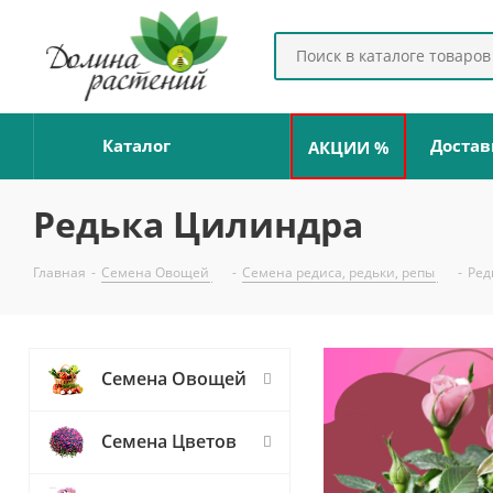
Каталог
Достав
АКЦИИ %
Редька Цилиндра
Главная
-
Семена Овощей
-
Семена редиса, редьки, репы
-
Ред
Семена Овощей
Семена Цветов