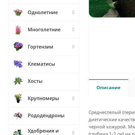
Однолетние
Многолетние
Гортензии
Клематисы
Хосты
Описание
Крупномеры
Среднеспелый (перио
Рододендроны
диетические качест
черной кожурой. Мяк
Удобрения и
(глубина 1-2 см) на