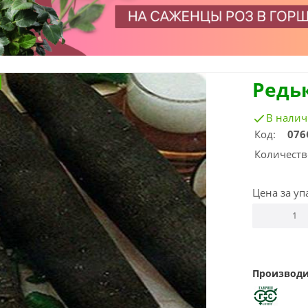
Редь
В нали
Код:
076
Количеств
Цена за уп
Производи