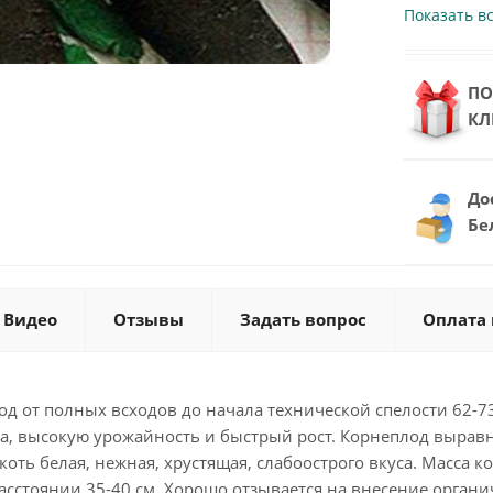
Показать в
ПО
КЛ
До
Бе
Видео
Отзывы
Задать вопрос
Оплата 
д от полных всходов до начала технической спелости 62-73 
ва, высокую урожайность и быстрый рост. Корнеплод выра
оть белая, нежная, хрустящая, слабоострого вкуса. Масса к
 расстоянии 35-40 см. Хорошо отзывается на внесение орга