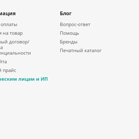
мация
Блог
 оплаты
Вопрос-ответ
я на товар
Помощь
ый договор/
Бренды
а
Печатный каталог
енциальности
йта
 прайс
еским лицам и ИП