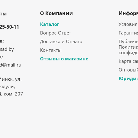
О Компании
Инфор
кты
Каталог
Условия
325-50-11
Вопрос-Ответ
Гаранти
Доставка и Оплата
Публичн
ц:
Политик
sad.by
Контакты
конфид
ц:
Отзывы о магазине
Карта са
ad@mail.ru
Оптовый
Юридич
Минск, ул.
ядули,
4, ком. 207