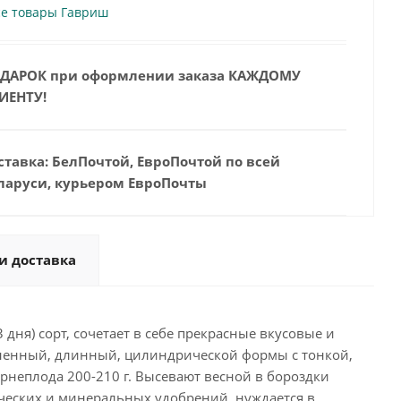
се товары Гавриш
ДАРОК при оформлении заказа КАЖДОМУ
ИЕНТУ!
ставка: БелПочтой, ЕвроПочтой по всей
ларуси, курьером ЕвроПочты
и доставка
дня) сорт, сочетает в себе прекрасные вкусовые и
вненный, длинный, цилиндрической формы с тонкой,
орнеплода 200-210 г. Высевают весной в бороздки
нических и минеральных удобрений, нуждается в