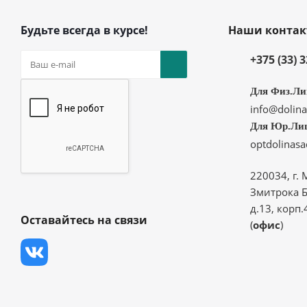
Будьте всегда в курсе!
Наши конта
+375 (33) 
Для Физ.Ли
info@dolina
Для Юр.Ли
optdolinas
220034, г. 
Змитрока Б
д.13, корп.
Оставайтесь на связи
(
офис
)