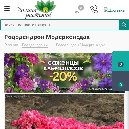
0
Рододендрон Модеркенсдах
Главная
-
Рододендроны
-
Рододендрон Модеркенсдах
0
0