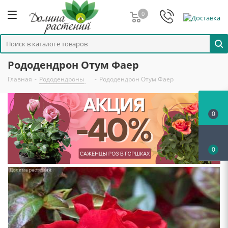
0
Рододендрон Отум Фаер
Главная
-
Рододендроны
-
Рододендрон Отум Фаер
0
0