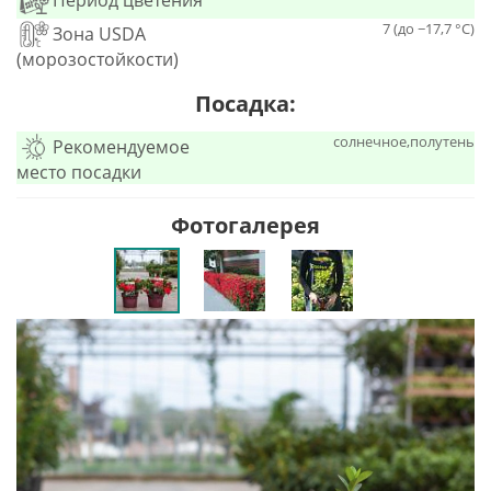
Период цветения
7 (до −17,7 °C)
Зона USDA
(морозостойкости)
Посадка:
солнечное,полутень
Рекомендуемое
место посадки
Фотогалерея