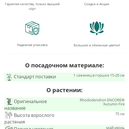
Гарантия качества, только высший
Скидки и Акции
сорт
Надежная упаковка
Большие и обильные цветки!
О посадочном материале:
1 саженец в горшке 15-20 см
Стандарт поставки
О растении:
Rhododendron ENCORE®
Оригинальное
'Autumn Fire
название
75 см
Высота взрослого
растения
май-июнь