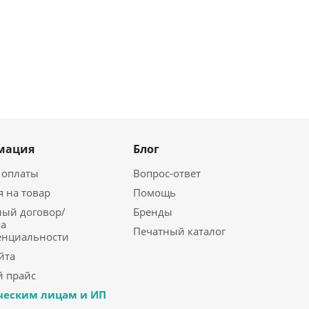
мация
Блог
 оплаты
Вопрос-ответ
я на товар
Помощь
ый договор/
Бренды
а
Печатный каталог
енциальности
йта
 прайс
еским лицам и ИП