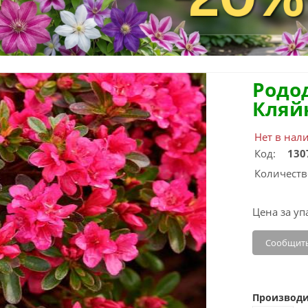
Родо
Кляй
Нет в нал
Код:
130
Количеств
Цена за уп
Сообщить
Производи