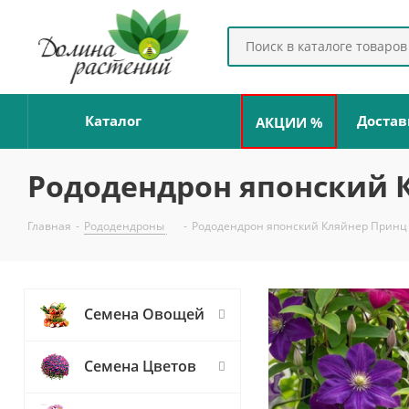
Каталог
Достав
АКЦИИ %
Рододендрон японский 
Главная
-
Рододендроны
-
Рододендрон японский Кляйнер Принц
Семена Овощей
Семена Цветов