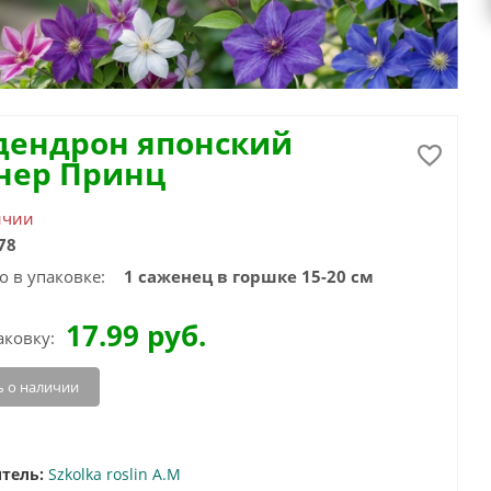
дендрон японский
нер Принц
ичии
78
о в упаковке:
1 саженец в горшке 15-20 см
17.99
руб.
аковку:
 о наличии
тель:
Szkolka roslin A.M