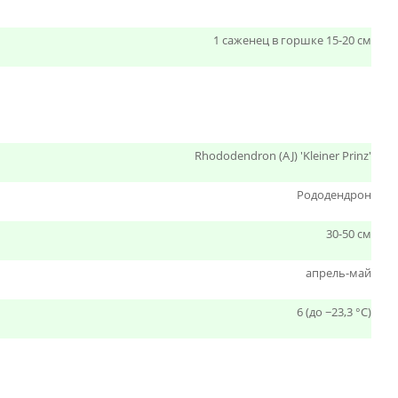
1 саженец в горшке 15-20 см
Rhododendron (AJ) 'Kleiner Prinz'
Рододендрон
30-50 см
апрель-май
6 (до −23,3 °C)