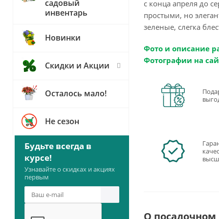
садовый
с конца апреля до с
инвентарь
простыми, но элега
зеленые, слегка блес
Новинки
Фото и описание р
Фотографии на сай
Скидки и Акции
Пода
Осталось мало!
выго
Не сезон
Гара
Будьте всегда в
качес
курсе!
высш
Узнавайте о скидках и акциях
первым
О посадочном