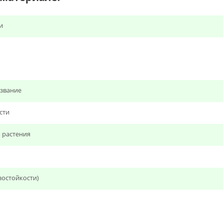
и
звание
сти
 растения
зостойкости)