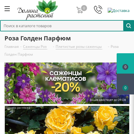
0
Роза Голден Парфюм
Главная
-
Саженцы Роз
-
Плетистые розы саженцы
-
Роза
Голден Парфюм
0
0