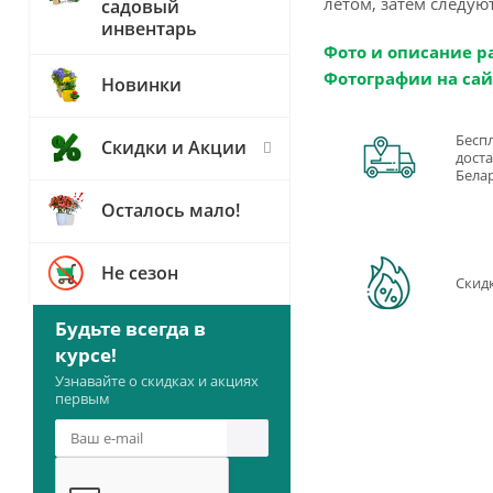
летом, затем следую
садовый
инвентарь
Фото и описание р
Фотографии на сай
Новинки
Бесп
Скидки и Акции
доста
Бела
Осталось мало!
Не сезон
Скид
Будьте всегда в
курсе!
Узнавайте о скидках и акциях
первым