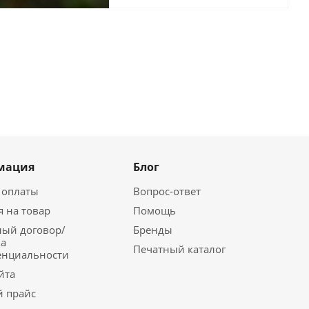
мация
Блог
 оплаты
Вопрос-ответ
я на товар
Помощь
ый договор/
Бренды
а
Печатный каталог
енциальности
йта
 прайс