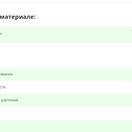
 материале:
и
звание
сти
 растения