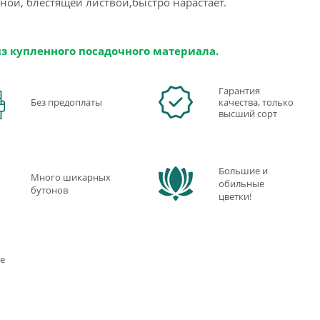
ной, блестящей листвой,быстро нарастает.
из купленного посадочного материала.
Гарантия
Без предоплаты
качества, только
высший сорт
Большие и
Много шикарных
обильные
бутонов
цветки!
е