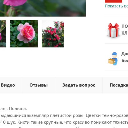
Показать вс
ПО
КЛ
До
Бе
Видео
Отзывы
Задать вопрос
Посадка
ль : Польша.
выдающийся экземпляр плетистой розы. Цветки темно-розов
-10 шук. Кисти такие крупные, что красиво поникают тяжес