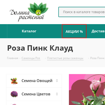
Каталог
Достав
АКЦИИ %
Роза Пинк Клауд
Главная
-
Саженцы Роз
-
Плетистые розы саженцы
-
Роза Пинк
Семена Овощей
Семена Цветов