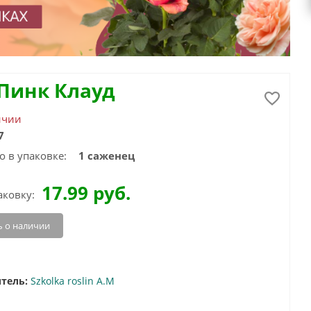
 Пинк Клауд
ичии
7
о в упаковке:
1 саженец
17.99
руб.
аковку:
 о наличии
тель:
Szkolka roslin A.M