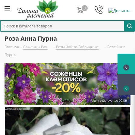
0
Роза Анна Пурна
Главная
-
Саженцы Роз
-
Розы Чайно-Гибридные
-
Роза Анна
Пурна
0
0