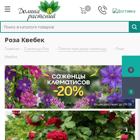
0
Роза Квебек
Главная
-
Саженцы Роз
-
Плетистые розы саженцы
-
Роза
Квебек
0
0