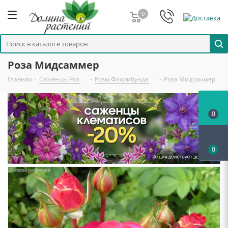
0
Роза Мидсаммер
Главная
-
Саженцы Роз
-
Розы Флорибунда
-
Роза Мидсаммер
0
0