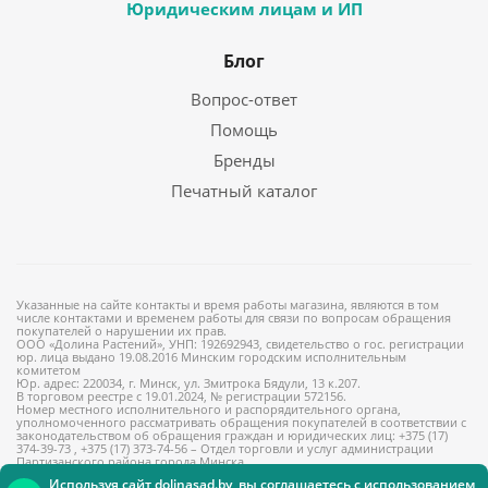
Юридическим лицам и ИП
Блог
Вопрос-ответ
Помощь
Бренды
Печатный каталог
Указанные на сайте контакты и время работы магазина, являются в том
числе контактами и временем работы для связи по вопросам обращения
покупателей о нарушении их прав.
ООО «Долина Растений», УНП: 192692943, свидетельство о гос. регистрации
юр. лица выдано 19.08.2016 Минским городским исполнительным
комитетом
Юр. адрес: 220034, г. Минск, ул. Змитрока Бядули, 13 к.207.
В торговом реестре с 19.01.2024, № регистрации 572156.
Номер местного исполнительного и распорядительного органа,
уполномоченного рассматривать обращения покупателей в соответствии с
законодательством об обращения граждан и юридических лиц: +375 (17)
374-39-73 , +375 (17) 373-74-56 – Отдел торговли и услуг администрации
Партизанского района города Минска
Используя сайт dolinasad.by, вы соглашаетесь с использованием