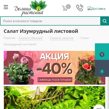
0
Салат Изумрудный листовой
Главная
-
Семена Овощей
-
Семена салатов
-
Салат
Изумрудный листовой
0
0