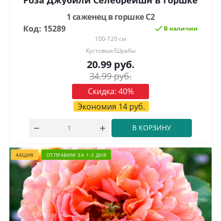
Роза Джубили Селебрейшн в горшке
1 саженец в горшке С2
Код: 15289
В наличии
100-120 см
Кустовые/Шрабы
20.99
руб.
34.99
руб.
Скидка:
40
%
Экономия
14
руб.
В КОРЗИНУ
АКЦИЯ
ОТПРАВИМ ЗА 1-3 ДНЯ