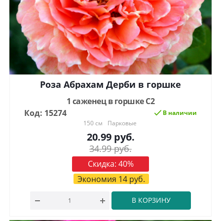
Роза Абрахам Дерби в горшке
1 саженец в горшке С2
Код: 15274
В наличии
150 см
Парковые
20.99
руб.
34.99
руб.
Скидка:
40
%
Экономия
14
руб.
В КОРЗИНУ