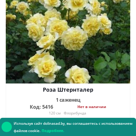
Роза Штернталер
1 саженец
Код: 5416
Нет в наличии
120 см
Флорибунда
39.92
руб.
Используя сайт dolinasad.by, вы соглашаетесь с использованием
файлов cookie.
Подробнее.
Консультант онлайн
Сообщить о наличии