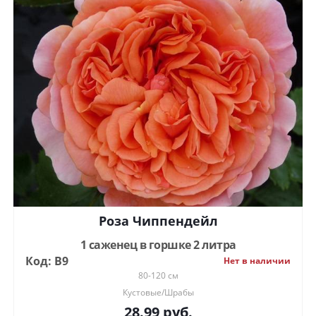
Роза Чиппендейл
1 саженец в горшке 2 литра
Код: В9
Нет в наличии
80-120 см
Кустовые/Шрабы
28.99
руб.