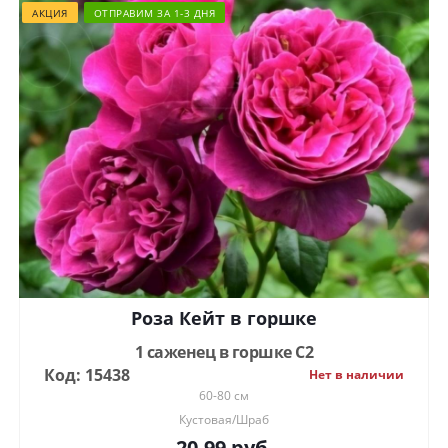
АКЦИЯ
ОТПРАВИМ ЗА 1-3 ДНЯ
Роза Кейт в горшке
1 саженец в горшке С2
Код: 15438
Нет в наличии
60-80 см
Кустовая/Шраб
20.99
руб.