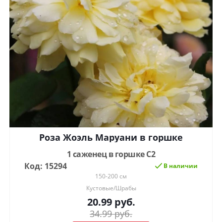
Роза Жоэль Маруани в горшке
1 саженец в горшке С2
Код: 15294
В наличии
150-200 см
Кустовые/Шрабы
20.99
руб.
34.99
руб.