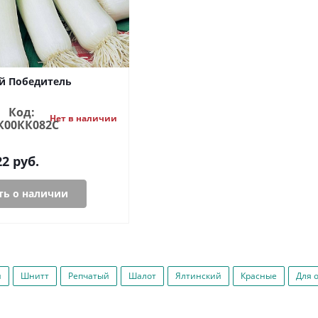
й Победитель
Код:
Нет в наличии
К00КК082С
22
руб.
ь о наличии
н
Шнитт
Репчатый
Шалот
Ялтинский
Красные
Для 