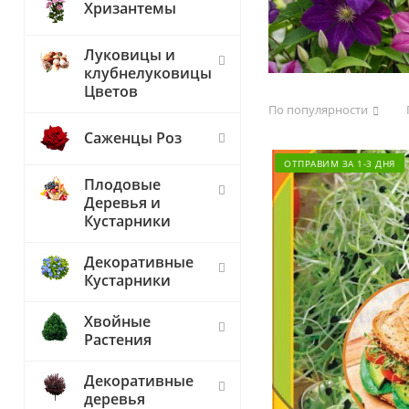
Хризантемы
Луковицы и
клубнелуковицы
Цветов
По популярности
Саженцы Роз
ОТПРАВИМ ЗА 1-3 ДНЯ
Плодовые
Деревья и
Кустарники
Декоративные
Кустарники
Хвойные
Растения
Декоративные
деревья