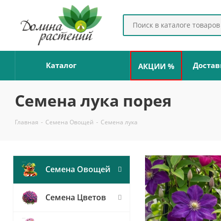
Каталог
Достав
АКЦИИ %
Семена лука порея
Главная
-
Семена Овощей
-
Семена лука
Семена Овощей
Семена Цветов