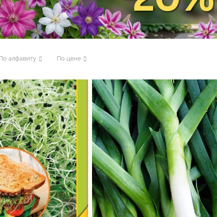
По алфавиту
По цене