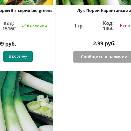
рей 5 г серия bio greens
Лук Порей Карантански
Код:
Код:
1 гр.
Нет в
В наличии
146С
1516С
2.99
руб.
09
руб.
В корзину
Сообщить о наличии