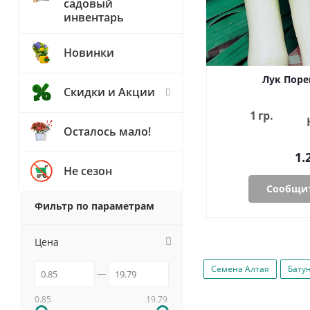
садовый
инвентарь
Новинки
Лук Поре
Скидки и Акции
1 гр.
Осталось мало!
1.
Не сезон
Сообщит
Фильтр по параметрам
Цена
Семена Алтая
Бату
0.85
19.79