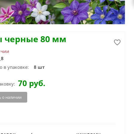
 черные 80 мм
ичии
_8
о в упаковке:
8 шт
70
руб.
аковку:
 о наличии