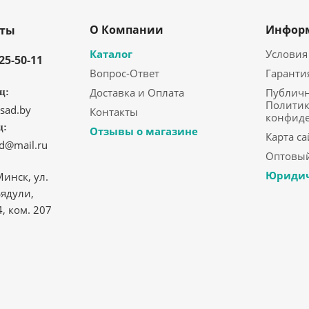
О Компании
Инфор
кты
Каталог
Условия
325-50-11
Вопрос-Ответ
Гаранти
Доставка и Оплата
Публичн
ц:
Политик
sad.by
Контакты
конфид
ц:
Отзывы о магазине
Карта са
ad@mail.ru
Оптовый
Юридич
Минск, ул.
ядули,
4, ком. 207