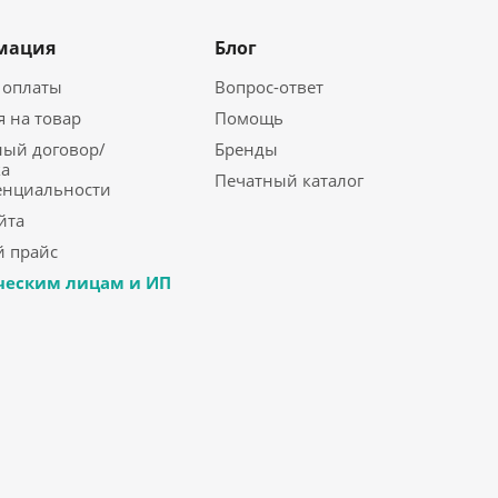
мация
Блог
 оплаты
Вопрос-ответ
я на товар
Помощь
ый договор/
Бренды
а
Печатный каталог
енциальности
йта
 прайс
еским лицам и ИП