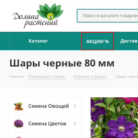
Каталог
Достав
АКЦИИ %
Шары черные 80 мм
Главная
-
Новогодние товары
-
Елочные игрушки
-
Шары черны
Семена Овощей
Семена Цветов