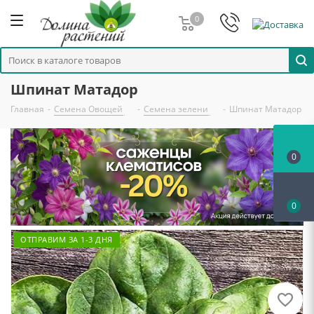
0
Шпинат Матадор
Главная
-
Семена Овощей
-
Семена зелени
-
Шпинат Матадор
0
0
ОТПРАВИМ ЗА 1-3 ДНЯ