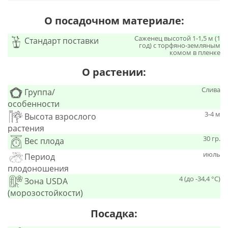
О посадочном материале:
Саженец высотой 1-1,5 м (1
Стандарт поставки
год) с торфяно-земляным
комом в пленке
О растении:
Слива
Группа/
особенности
3-4 м
Высота взрослого
растения
30 гр.
Вес плода
июль
Период
плодоношения
4 (до -34,4 °С)
Зона USDA
(морозостойкости)
Посадка: